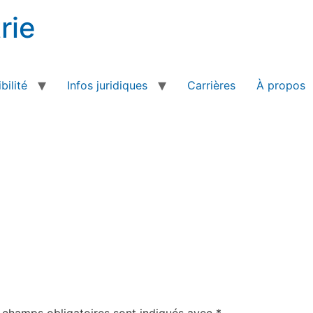
rie
bilité
Infos juridiques
Carrières
À propos
 champs obligatoires sont indiqués avec
*