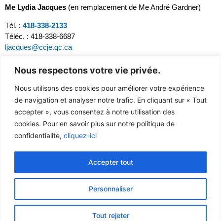
Me Lydia Jacques
(en remplacement de Me André Gardner)
Tél. :
418-338-2133
Téléc. : 418-338-6687
ljacques@ccje.qc.ca
Nous respectons votre vie privée.
Nous utilisons des cookies pour améliorer votre expérience
de navigation et analyser notre trafic. En cliquant sur « Tout
accepter », vous consentez à notre utilisation des
cookies. Pour en savoir plus sur notre politique de
confidentialité,
cliquez-ici
Accepter tout
Nos bureaux
À propos
Services
Politique de confidentialité
Admissibilité
English
Personnaliser
Chroniques
Accès à l’Intranet
Tout rejeter
2026 – Tous droits réservés – AIDE JURIDIQUE ESTRIE