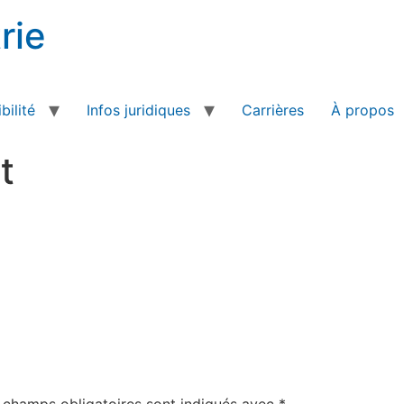
rie
bilité
Infos juridiques
Carrières
À propos
t
 champs obligatoires sont indiqués avec
*