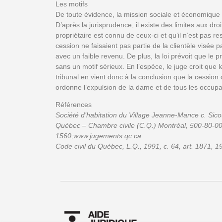
Les motifs
De toute évidence, la mission sociale et économique d
D’après la jurisprudence, il existe des limites aux dro
propriétaire est connu de ceux-ci et qu’il n’est pas re
cession ne faisaient pas partie de la clientèle visée
avec un faible revenu. De plus, la loi prévoit que le p
sans un motif sérieux. En l’espèce, le juge croit que l
tribunal en vient donc à la conclusion que la cession de 
ordonne l’expulsion de la dame et de tous les occup
Références
Société d’habitation du Village Jeanne-Mance c. Sico
Québec – Chambre civile (C.Q.) Montréal, 500-80-0
1560;www.jugements.qc.ca
Code civil du Québec, L.Q., 1991, c. 64, art. 1871, 1