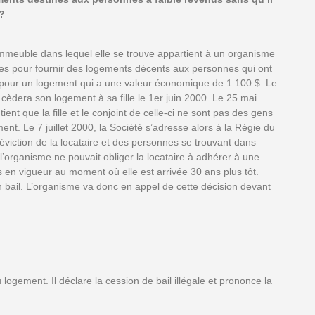
?
immeuble dans lequel elle se trouve appartient à un organisme
ques pour fournir des logements décents aux personnes qui ont
$ pour un logement qui a une valeur économique de 1 100 $. Le
 cèdera son logement à sa fille le 1er juin 2000. Le 25 mai
ient que la fille et le conjoint de celle-ci ne sont pas des gens
nt. Le 7 juillet 2000, la Société s’adresse alors à la Régie du
’éviction de la locataire et des personnes se trouvant dans
l’organisme ne pouvait obliger la locataire à adhérer à une
as en vigueur au moment où elle est arrivée 30 ans plus tôt.
on bail. L’organisme va donc en appel de cette décision devant
 logement. Il déclare la cession de bail illégale et prononce la