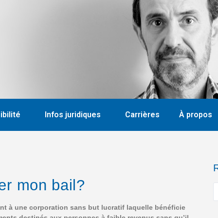
bilité
Infos juridiques
Carrières
À propos
er mon bail?
 à une corporation sans but lucratif laquelle bénéficie
ents destinés aux personnes à faible revenus sans qu’il