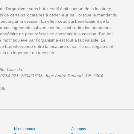
e l’organisme sans but lucratif était connue de la locataire.
its de certains locataires à céder leur bail lorsque le mandat du
specté par la cession. En effet, ceux qui bénéficiaient de la
 par ces logements subventionnés, c’est-à-dire les personnes
ropriétaire ne peut refuser de consentir à la cession d’un bail
e motif soulevé par l’organisme est tout à fait valable. Le
bail intervenue entre la locataire et sa fille est illégale et il
ants du logement en question.
tte, Cour du
00734-021, 2004/07/08, Juge André Renaud, J.E. 2004-
938
Nos bureaux
À propos